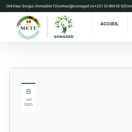
Cité Keur Gorgui, Immeuble Y2​
contact@sonaged.sn​
+221 33 869 02 62​
Con
ACCUEIL
8
Juil
2025