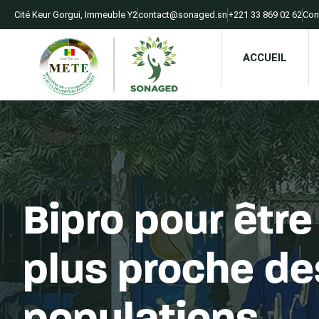
Cité Keur Gorgui, Immeuble Y2​
contact@sonaged.sn​
+221 33 869 02 62​
Con
ACCUEIL
Bipro pour êtr
plus proche de