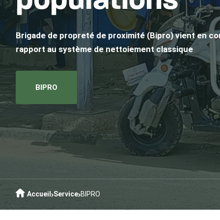
populations
Brigade de propreté de proximité (Bipro) vient en c
rapport au système de nettoiement classique
BIPRO
Accueil
Service
BIPRO