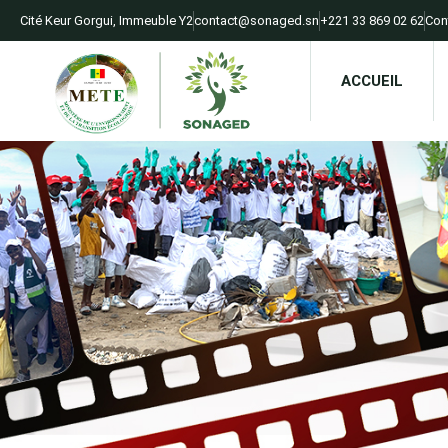
Cité Keur Gorgui, Immeuble Y2​
contact@sonaged.sn​
+221 33 869 02 62​
Con
ACCUEIL