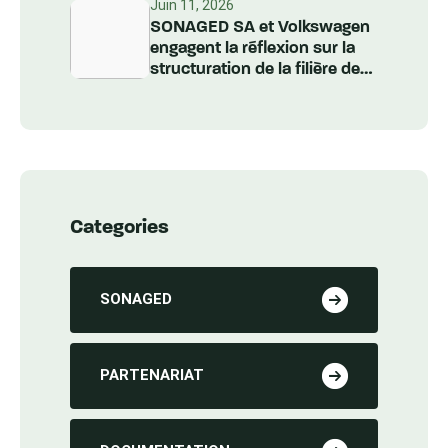
nationale
Juin 11, 2026
SONAGED SA et Volkswagen
engagent la réflexion sur la
structuration de la filière des
Véhicules Hors d’Usage au
Sénégal
Categories
SONAGED
PARTENARIAT