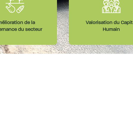
élioration de la
Valorisation du Capit
rnance du secteur
Humain