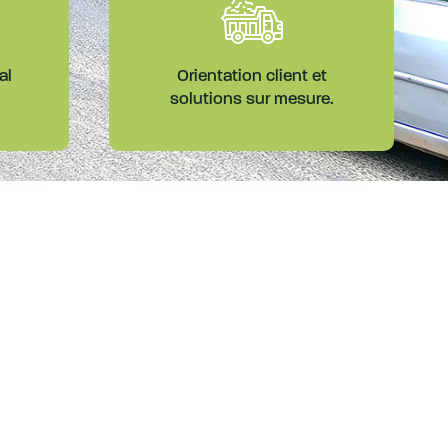
al
Orientation client et
solutions sur mesure.