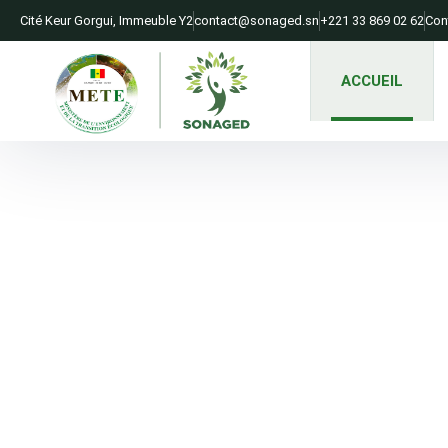
Cité Keur Gorgui, Immeuble Y2​
contact@sonaged.sn​
+221 33 869 02 62​
Con
ACCUEIL