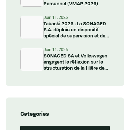
Personnel (VMAP 2026)
Juin 11, 2026
Tabaski 2026 : La SONAGED
S.A. déploie un dispositif
spécial de supervision et de
nettoiement à l’échelle
nationale
Juin 11, 2026
SONAGED SA et Volkswagen
engagent la réflexion sur la
structuration de la filière des
Véhicules Hors d’Usage au
Sénégal
Categories