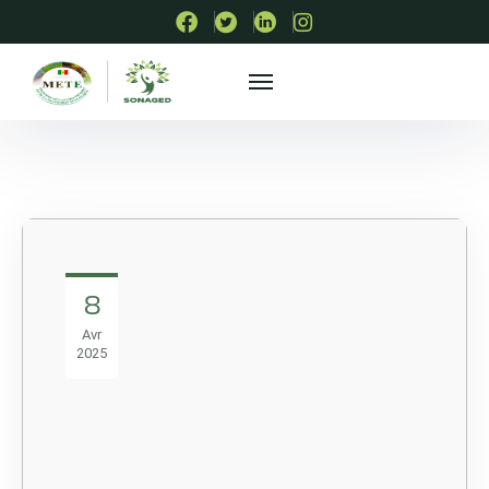
8
Avr
2025