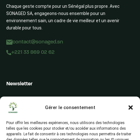
Chaque geste compte pour un Sénégal plus propre. Avec
SONAGED SA, engageons-nous ensemble pour un
environnement sain, un cadre de vie meilleur et un avenir
durable pour tous.
contact@sonaged.sn
+221 33 869 02 62
Newsletter
Inscrivez-vous pour recevoir les alertes du secteur, les offres,
les actualités et les conseils
Gérer le consentement
Pour offrir les meilleures expériences, nous utilisons des technologies
telles que les cookies pour stocker et/ou accéder aux informations des
appareils. Le fait de consentir à ces technologies nous permettra de traiter
des données telles que le comportement de navigation ou les ID uniques