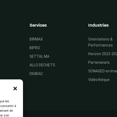
Services
Industries
BIRMAX
Orientations &
Performances
BIPRO
Horizon 2023-20
SETTAL MA
Partenariats
ALLO DECHETS
SONAGED en Ima
DIGIBAC
Vidéothèque
que les
 consentir à
tement de
rer son