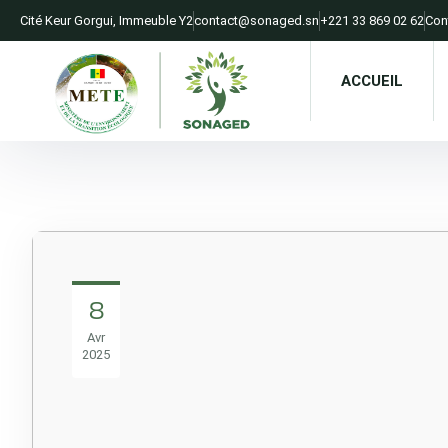
Cité Keur Gorgui, Immeuble Y2​
contact@sonaged.sn​
+221 33 869 02 62​
Con
ACCUEIL
8
Avr
2025