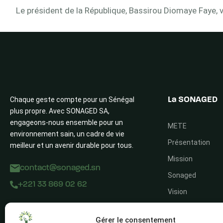
Le président de la République, Bassirou Diomaye Faye, v
Chaque geste compte pour un Sénégal
La SONAGED
plus propre. Avec SONAGED SA,
engageons-nous ensemble pour un
METE
environnement sain, un cadre de vie
Présentation
meilleur et un avenir durable pour tous.
Mission
contact@sonaged.sn
Sonaged
+221 33 869 02 62
Vision
Gérer le consentement