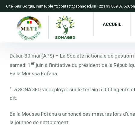
Cité Keur Gorgui, Immeuble Y2​
contact@sonaged.sn​
+221 33 869 02 62​
Con
ACCUEIL
Dakar, 30 mai (APS) – La Société nationale de gestion
er
samedi 1
juin à l’initiative du président de la Républi
Balla Moussa Fofana.
‘’La SONAGED va déployer sur le terrain 5.000 agents e
dit.
Balla Moussa Fofana a annoncé ces mesures lors d’une v
la journée de nettoiement.