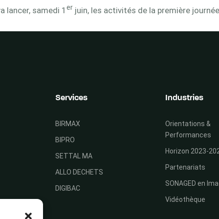
er
a lancer, samedi 1
juin, les activités de la première journ
Services
Industries
BIRMAX
Orientations &
Performances
BIPRO
Horizon 2023-20
SETTAL MA
Partenariats
ALLO DECHETS
SONAGED en Ima
DIGIBAC
Vidéothèque