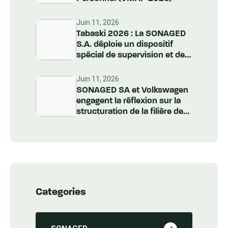
Juin 11, 2026
Tabaski 2026 : La SONAGED
S.A. déploie un dispositif
spécial de supervision et de
nettoiement à l’échelle
nationale
Juin 11, 2026
SONAGED SA et Volkswagen
engagent la réflexion sur la
structuration de la filière des
Véhicules Hors d’Usage au
Sénégal
Categories