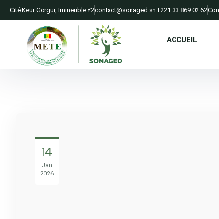
Cité Keur Gorgui, Immeuble Y2​
contact@sonaged.sn​
+221 33 869 02 62​
Con
ACCUEIL
14
Jan
2026